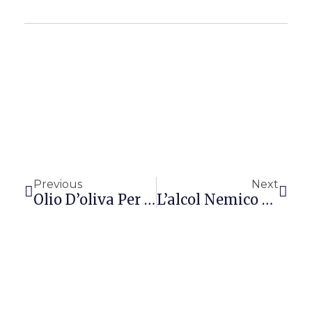
Precedente
Succ
Previous
Next
Olio D’oliva Per Combattere L’ipertensione
L’alcol Nemico Dei Reni