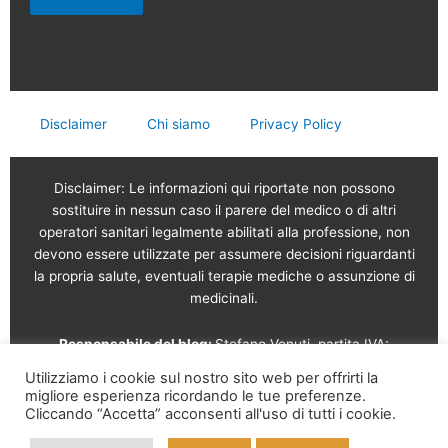
Disclaimer
Chi siamo
Privacy Policy
Disclaimer: Le informazioni qui riportate non possono
sostituire in nessun caso il parere del medico o di altri
operatori sanitari legalmente abilitati alla professione, non
devono essere utilizzate per assumere decisioni riguardanti
la propria salute, eventuali terapie mediche o assunzione di
medicinali.
Responsabile del blog:
Stefano Venuti, partita IVA:
02765120189
Utilizziamo i cookie sul nostro sito web per offrirti la
migliore esperienza ricordando le tue preferenze.
Vendita online a cura di: Garam s.r.l.
Via Serviliano
Cliccando “Accetta” acconsenti all'uso di tutti i cookie.
Lattuada, 16 – 20135 Milano – Tel. 02 56568491 – Part. IVA