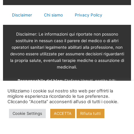
Disclaimer
Chi siamo
Privacy Policy
Disclaimer: Le informazioni qui riportate non possono
sostituire in nessun caso il parere del medico o di altri
operatori sanitari legalmente abilitati alla professione, non
devono essere utilizzate per assumere decisioni riguardanti
la propria salute, eventuali terapie mediche o assunzione di
medicinali.
Responsabile del blog:
Stefano Venuti, partita IVA:
02765120189
Utilizziamo i cookie sul nostro sito web per offrirti la
migliore esperienza ricordando le tue preferenze.
Vendita online a cura di: Garam s.r.l.
Via Serviliano
Cliccando “Accetta” acconsenti all'uso di tutti i cookie.
Lattuada, 16 – 20135 Milano – Tel. 02 56568491 – Part. IVA
Cookie Settings
ACCETTA
Rifiuta tutti
09995210961 – REA MI-2126817