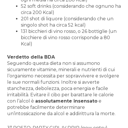
52 soft drinks (considerando che ognuno ha
circa 200 Kcal)
201 shot di liquore (considerando che un
singolo shot ha circa 52 kcal)
131 bicchieri di vino rosso, o 26 bottiglie (un
bicchiere di vino rosso corrisponde a 80
Kcal)
Verdetto della BDA
Seguendo questa dieta non si assumono
sicuramente vitamine, minerali e nutrienti di cui
l’organismo necessita per sopravvivere e svolgere
le sue normali funzioni. Inoltre si avverte
stanchezza, debolezza, poca energia e facile
irritabilità. Evitare il cibo per barattare le calorie
con l’alcol è
assolutamente insensato
e
potrebbe facilmente determinare
un’intossicazione da alcol e addirittura la morte.
3° POSTO: PARTY GIRL IV DRIP (new entry)