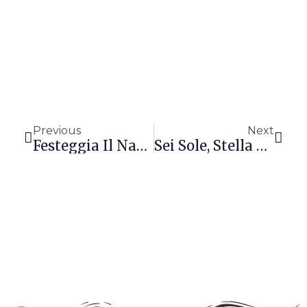
Precedente
Succ
Previous
Next
Festeggia Il Natale 2012 Senza Perdere La Linea
Sei Sole, Stella O Luna?