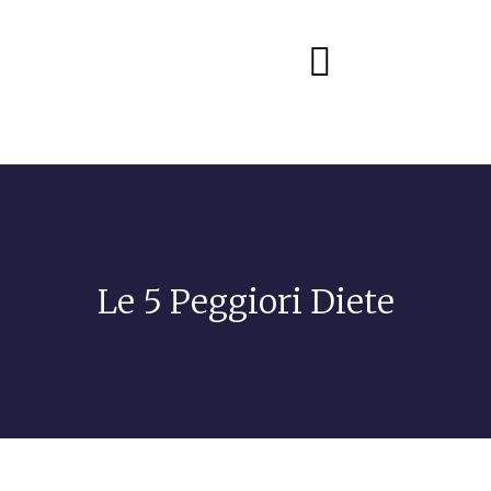
Diete e alimentazione
Le 5 Peggiori Diete