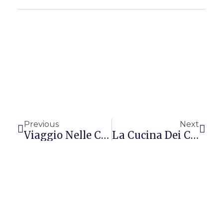
Precedente
Succ
Previous
Next
Viaggio Nelle Cucine Del Mondo: La Cucina Giapponese
La Cucina Dei Caraibi