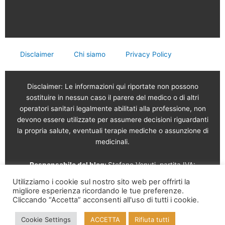
Disclaimer
Chi siamo
Privacy Policy
Disclaimer: Le informazioni qui riportate non possono
sostituire in nessun caso il parere del medico o di altri
operatori sanitari legalmente abilitati alla professione, non
devono essere utilizzate per assumere decisioni riguardanti
la propria salute, eventuali terapie mediche o assunzione di
medicinali.
Responsabile del blog:
Stefano Venuti, partita IVA:
02765120189
Utilizziamo i cookie sul nostro sito web per offrirti la
migliore esperienza ricordando le tue preferenze.
Cliccando “Accetta” acconsenti all'uso di tutti i cookie.
Vendita online a cura di: Garam s.r.l.
Via Serviliano
Lattuada, 16 – 20135 Milano – Tel. 02 56568491 – Part. IVA
Cookie Settings
ACCETTA
Rifiuta tutti
09995210961 – REA MI-2126817