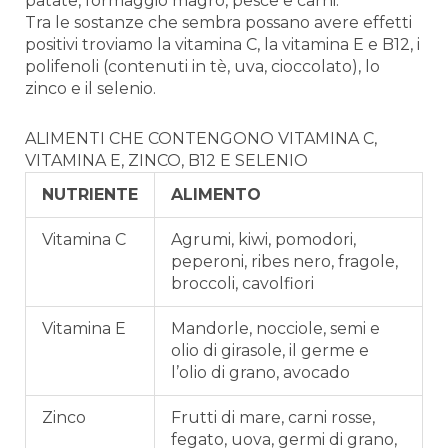
patate, formaggio magro, pesce e carni.
Tra le sostanze che sembra possano avere effetti
positivi troviamo la vitamina C, la vitamina E e B12, i
polifenoli (contenuti in tè, uva, cioccolato), lo
zinco e il selenio.
ALIMENTI CHE CONTENGONO VITAMINA C,
VITAMINA E, ZINCO, B12 E SELENIO
NUTRIENTE
ALIMENTO
Vitamina C
Agrumi, kiwi, pomodori,
peperoni, ribes nero, fragole,
broccoli, cavolfiori
Vitamina E
Mandorle, nocciole, semi e
olio di girasole, il germe e
l’olio di grano, avocado
Zinco
Frutti di mare, carni rosse,
fegato, uova, germi di grano,