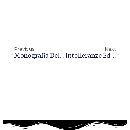
Precedente
Succ
Previous
Next
Monografia Del Fico D’india
Intolleranze Ed Allergie Alimentari