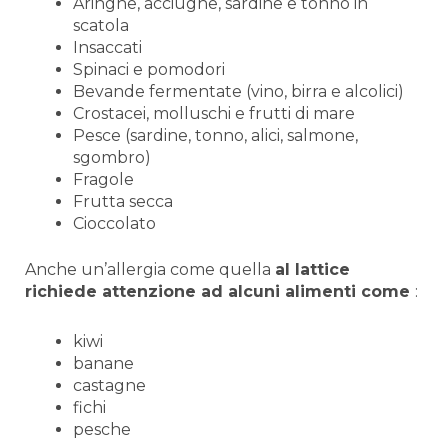
Aringhe, acciughe, sardine e tonno in
scatola
Insaccati
Spinaci e pomodori
Bevande fermentate (vino, birra e alcolici)
Crostacei, molluschi e frutti di mare
Pesce (sardine, tonno, alici, salmone,
sgombro)
Fragole
Frutta secca
Cioccolato
Anche un’allergia come quella
al lattice
richiede attenzione ad alcuni alimenti come
:
kiwi
banane
castagne
fichi
pesche