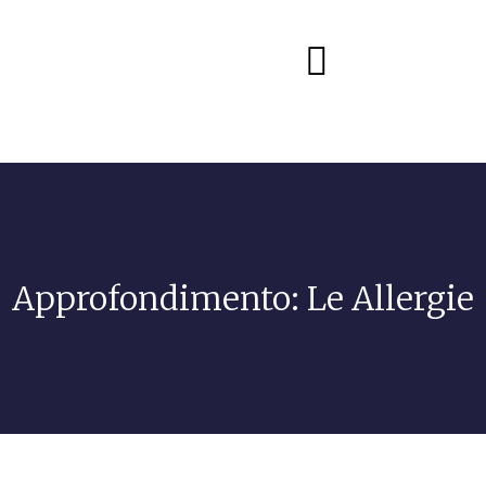
Diete e alimentazione
Approfondimento: Le Allergie