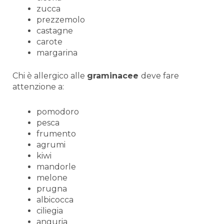
zucca
prezzemolo
castagne
carote
margarina
Chi è allergico alle
graminacee
deve fare
attenzione a:
pomodoro
pesca
frumento
agrumi
kiwi
mandorle
melone
prugna
albicocca
ciliegia
anguria