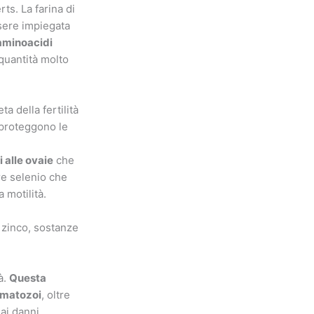
ts. La farina di
ssere impiegata
i aminoacidi
 quantità molto
e proteggono le
 alle ovaie
che
re selenio che
 motilità.
 zinco, sostanze
à.
Questa
ermatozoi
, oltre
ai danni