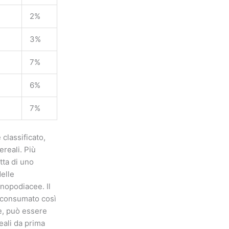
2%
3%
7%
6%
7%
classificato,
ereali. Più
tta di uno
elle
enopodiacee. Il
e consumato così
e, può essere
reali da prima