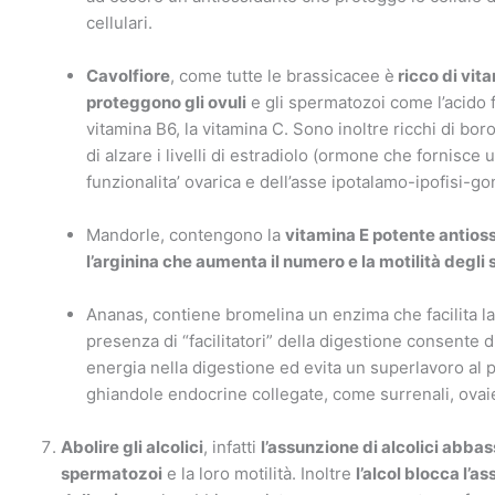
cellulari.
Cavolfiore
, come tutte le brassicacee è
ricco di vit
proteggono gli ovuli
e gli spermatozoi come l’acido fo
vitamina B6, la vitamina C. Sono inoltre ricchi di bor
di alzare i livelli di estradiolo (ormone che fornisce u
funzionalita’ ovarica e dell’asse ipotalamo-ipofisi-go
Mandorle, contengono la
vitamina E potente antios
l’arginina che aumenta il numero e la motilità degli
Ananas, contiene bromelina un enzima che facilita la
presenza di “facilitatori” della digestione consente d
energia nella digestione ed evita un superlavoro al 
ghiandole endocrine collegate, come surrenali, ovaie 
Abolire gli alcolici
, infatti
l’assunzione di alcolici abbas
spermatozoi
e la loro motilità. Inoltre
l’alcol blocca l’