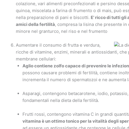
colazione, vari alimenti preconfezionati e persino desser
quinoa, miscelata a farina di frumento o di mais, può e
nella preparazione di pani e biscotti.
E’ ricco di tutti gl
amici della fertilità
, compresa la lisina che presente in
minore nel granturco, nel riso e nel frumento
Aumentare il consumo di frutta e verdura,
ricche di vitamine, enzimi, minerali e antiossidanti, ch
membrane cellulari:
Aglio contiene zolfo capace di prevenire le infezioni
possono causare problemi di fertilità, contiene inolt
incrementa il numero di spermatozoi e ne aumenta la
Asparagi, contengono betacarotene, iodio, potassio,
fondamentali nella dieta della fertilità.
Frutti rossi, contengono vitamina C in grandi quantit
vitamina è un ottimo tonico per la vitalità degli sp
ad essere un antiossidante che protegge le cellule d