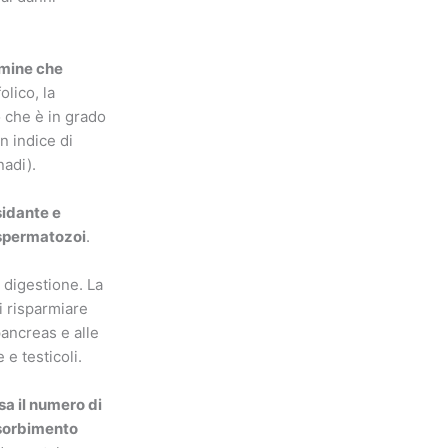
amine che
lico, la
o che è in grado
n indice di
nadi).
sidante e
 spermatozoi
.
 digestione. La
i risparmiare
pancreas e alle
e testicoli.
sa il numero di
assorbimento