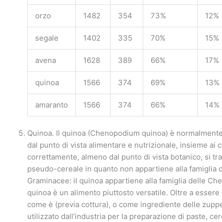
orzo
1482
354
73%
12%
segale
1402
335
70%
15%
avena
1628
389
66%
17%
quinoa
1566
374
69%
13%
amaranto
1566
374
66%
14%
Quinoa. Il quinoa (Chenopodium quinoa) è normalmente 
dal punto di vista alimentare e nutrizionale, insieme ai c
correttamente, almeno dal punto di vista botanico, si tra
pseudo-cereale in quanto non appartiene alla famiglia d
Graminacee: il quinoa appartiene alla famiglia delle Ch
quinoa è un alimento piuttosto versatile. Oltre a esser
come è (previa cottura), o come ingrediente delle zupp
utilizzato dall’industria per la preparazione di paste, ce