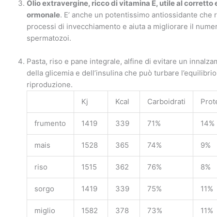
Olio extravergine, ricco di vitamina E, utile al corretto 
ormonale
. E’ anche un potentissimo antiossidante che ra
processi di invecchiamento e aiuta a migliorare il nume
spermatozoi.
Pasta, riso e pane integrale, alfine di evitare un innalz
della glicemia e dell’insulina che può turbare l’equilibrio
riproduzione.
Kj
Kcal
Carboidrati
Prot
frumento
1419
339
71%
14%
mais
1528
365
74%
9%
riso
1515
362
76%
8%
sorgo
1419
339
75%
11%
miglio
1582
378
73%
11%