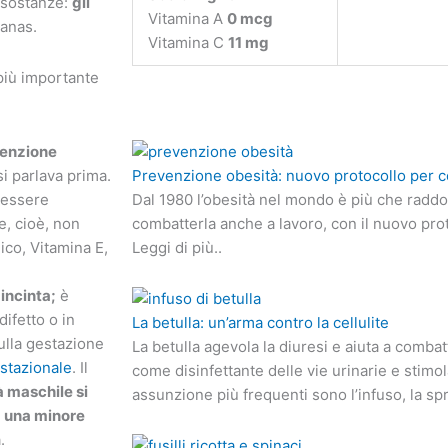
e sostanze:
gli
Vitamina A
0 mcg
nanas.
Vitamina C
11 mg
più importante
tenzione
Prevenzione obesità: nuovo protocollo per c
si parlava prima.
Dal 1980 l’obesità nel mondo è più che radd
o essere
combatterla anche a lavoro, con il nuovo pro
e, cioè, non
Leggi di più..
ico, Vitamina E,
 incinta;
è
ifetto o in
La betulla: un’arma contro la cellulite
ulla gestazione
La betulla agevola la diuresi e aiuta a combat
stazionale
. Il
come disinfettante delle vie urinarie e stimo
tà maschile si
assunzione più frequenti sono l’infuso, la spr
a
una minore
.