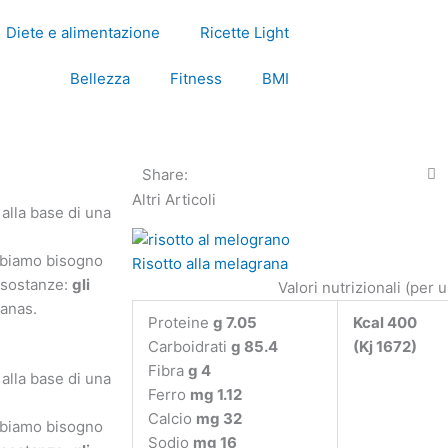
Diete e alimentazione
Ricette Light
Bellezza
Fitness
BMI
Share:
Altri Articoli
alla base di una
abbiamo bisogno
Risotto alla melagrana
e sostanze:
gli
Valori nutrizionali (per 
nanas.
Proteine
g 7.05
Kcal 400
Carboidrati
g 85.4
(Kj 1672)
Fibra
g 4
alla base di una
Ferro
mg 1.12
Calcio
mg 32
abbiamo bisogno
Sodio
mg 16