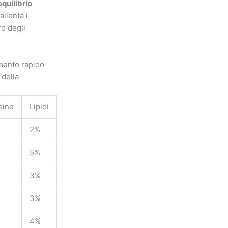
equilibrio
llenta i
ro degli
amento rapido
 della
eine
Lipidi
2%
5%
3%
3%
4%