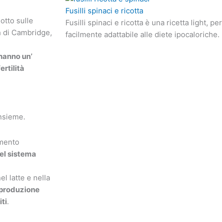
Fusilli spinaci e ricotta
otto sulle
Fusilli spinaci e ricotta è una ricetta light, 
h di Cambridge,
facilmente adattabile alle diete ipocaloriche.
hanno un’
ertilità
insieme.
amento
del sistema
el latte e nella
 produzione
iti
.