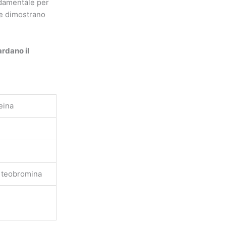
damentale per
he dimostrano
ardano il
eina
 teobromina