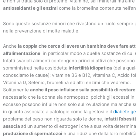
e non si tratta solo di proteine, vitamine, sali minerali ma altr
antiossidanti e gli enzimi
come la bromelina contenuta nell’a
Sono queste sostanze minori che rivestono un ruolo sempre 
nella prevenzione di molte malattie.
Anche
la coppia che cerca di avere un bambino deve fare at
all’alimentazione
, in particolar modo a quelle sostanze di cui 
Infatti svariati alimenti contengono principi attivi che posson
somministrati nella cosiddetta
infertilità idiopatica
(della qual
conosciamo le cause): vitamine B6 e B12, vitamina C, Acido fol
Vitamina D, Selenio, bromelina ed altri enzimi che vedremo.
Solitamente
anche il peso influisce sulla possibilità di restare
necessario che la donna sia normopeso, poichè gli eccessi in d
eccesso possono influire non solo sull’ovulazione ma anche s
in quanto associate a patologie come la gestosi e il
diabete ge
problema del peso non riguarda solo le donne,
infatti l’obesi
associa
ad un aumento di estrogeni che a sua volta determin
produzione di spermatozoi
e una riduzione della loro mobilità