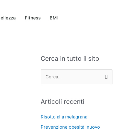
ellezza
Fitness
BMI
Cerca in tutto il sito
C
A
a
r
t
c
C
e
h
e
g
i
r
Articoli recenti
o
v
c
r
i
a
Risotto alla melagrana
i
:
Prevenzione obesità: nuovo
e