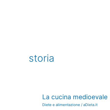
Vai
al
contenuto
storia
La
La cucina medioevale
cucina
Diete e alimentazione
/
aDieta.it
medioevale