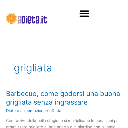
Vai
al
contenuto
Diete e alimentazione
grigliata
Barbecue, come godersi una buona
Barbecue,
come
grigliata senza ingrassare
godersi
Diete e alimentazione
/
aDieta.it
una
buona
Con l’arrivo della bella stagione si moltiplicano le occasioni per
grigliata
organizzare grigliate all’aria aperta o in giardino con gli amici.