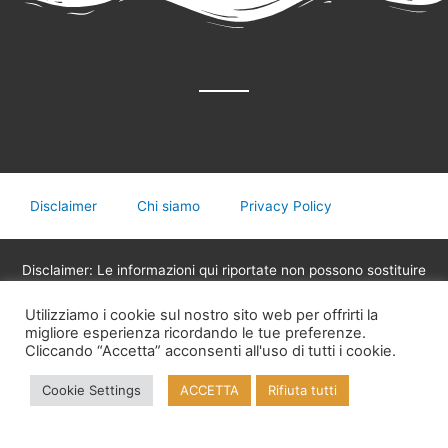
Disclaimer
Chi siamo
Privacy Policy
Disclaimer: Le informazioni qui riportate non possono sostituire
in nessun caso il parere del medico o di altri operatori sanitari
Utilizziamo i cookie sul nostro sito web per offrirti la
legalmente abilitati alla professione, non devono essere
migliore esperienza ricordando le tue preferenze.
utilizzate per assumere decisioni riguardanti la propria salute,
Cliccando “Accetta” acconsenti all'uso di tutti i cookie.
eventuali terapie mediche o assunzione di medicinali.
Cookie Settings
ACCETTA
Rifiuta tutti