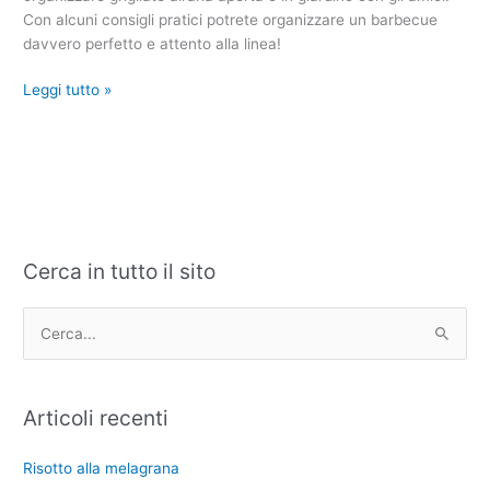
senza
Con alcuni consigli pratici potrete organizzare un barbecue
ingrassare
davvero perfetto e attento alla linea!
Leggi tutto »
Cerca in tutto il sito
C
A
a
r
t
c
C
e
h
e
g
i
r
Articoli recenti
o
v
c
r
i
a
Risotto alla melagrana
i
: