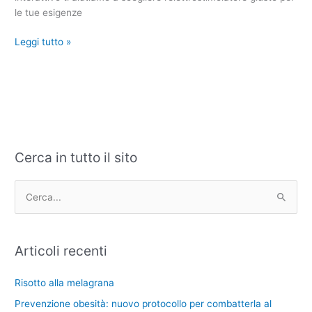
le tue esigenze
Leggi tutto »
Cerca in tutto il sito
C
A
a
r
t
c
C
e
h
e
g
i
r
Articoli recenti
o
v
c
r
i
a
Risotto alla melagrana
i
:
Prevenzione obesità: nuovo protocollo per combatterla al
e