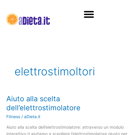
Vai
al
contenuto
Diete e alimentazione
elettrostimoltori
Aiuto alla scelta
Aiuto
alla
dell’elettrostimolatore
scelta
Fitness
/
aDieta.it
dell’elettrostimolatore
Aiuto alla scelta dell’elettrostimolatore: attraverso un modulo
interattivo ti aiutiamo a scegliere l’elettrostimolatore giusto per