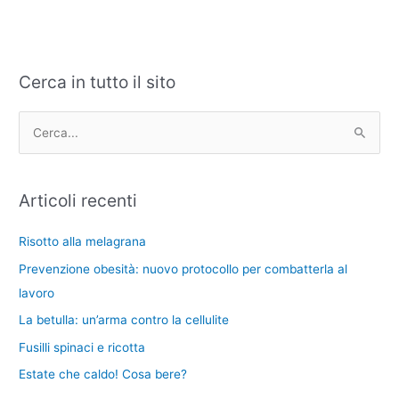
Cerca in tutto il sito
C
A
a
r
t
c
C
e
h
e
g
i
r
Articoli recenti
o
v
c
r
i
a
Risotto alla melagrana
i
:
Prevenzione obesità: nuovo protocollo per combatterla al
e
lavoro
La betulla: un’arma contro la cellulite
Fusilli spinaci e ricotta
Estate che caldo! Cosa bere?