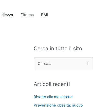
ellezza
Fitness
BMI
Cerca in tutto il sito
C
A
a
r
t
c
C
e
h
e
g
i
r
Articoli recenti
o
v
c
r
i
a
Risotto alla melagrana
i
:
Prevenzione obesità: nuovo
e