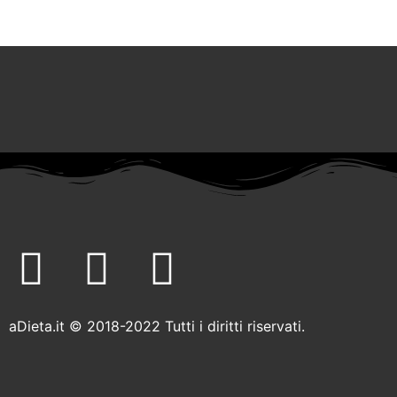
F
T
I
a
w
n
aDieta.it © 2018-2022 Tutti i diritti riservati.
c
i
s