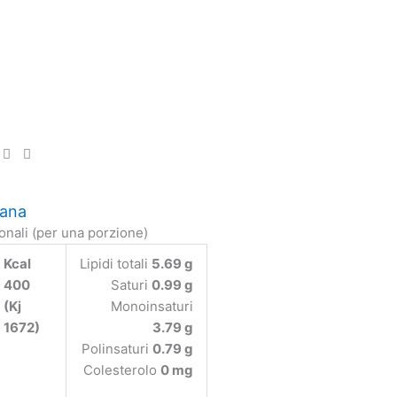
rana
ionali (per una porzione)
Kcal
Lipidi totali
5.69 g
400
Saturi
0.99 g
(Kj
Monoinsaturi
1672)
3.79 g
Polinsaturi
0.79 g
Colesterolo
0 mg