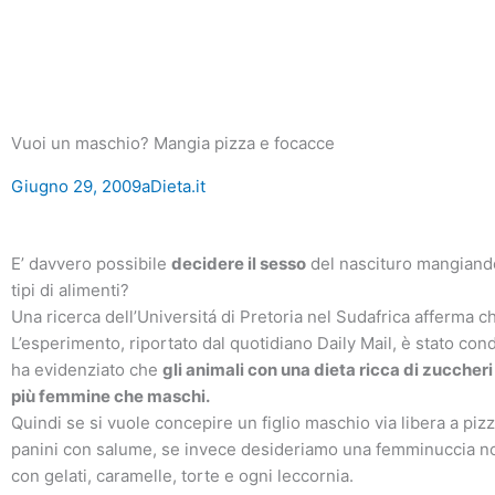
Vuoi un maschio? Mangia pizza e focacce
Giugno 29, 2009
aDieta.it
E’ davvero possibile
decidere il sesso
del nascituro mangiando
tipi di alimenti?
Una ricerca dell’Universitá di Pretoria nel Sudafrica afferma ch
L’esperimento, riportato dal quotidiano Daily Mail, è stato cond
ha evidenziato che
gli animali con una dieta ricca di zuccheri
più femmine che maschi.
Quindi se si vuole concepire un figlio maschio via libera a piz
panini con salume, se invece desideriamo una femminuccia no
con gelati, caramelle, torte e ogni leccornia.