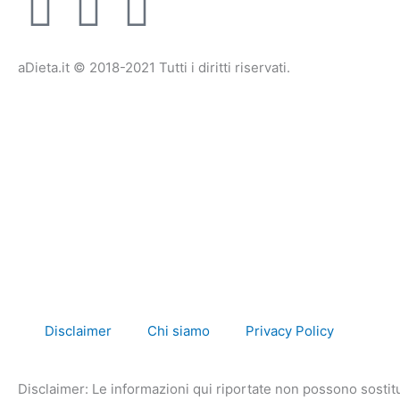
F
T
I
a
w
n
aDieta.it © 2018-2021 Tutti i diritti riservati.
c
i
s
e
t
t
b
t
a
o
e
g
o
r
r
k
a
Disclaimer
Chi siamo
Privacy Policy
-
m
Disclaimer: Le informazioni qui riportate non possono sostitu