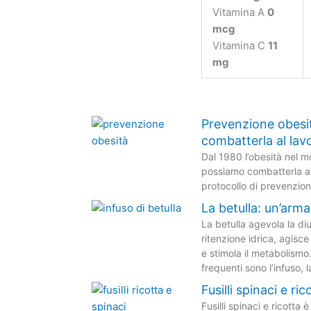
Vitamina A
0
mcg
Vitamina C
11
mg
Prevenzione obesit
combatterla al lav
Dal 1980 l’obesità nel 
possiamo combatterla an
protocollo di prevenzion
La betulla: un’arma 
La betulla agevola la di
ritenzione idrica, agisce
e stimola il metabolismo
frequenti sono l’infuso, l
Fusilli spinaci e ric
Fusilli spinaci e ricotta 