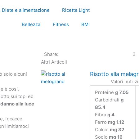
Diete e alimentazione
Ricette Light
Bellezza
Fitness
BMI
Share:
Altri Articoli
Risotto alla melag
 solo alcuni
Valori nutriz
e è cosí.
Proteine
g 7.05
otto sui topi ed
Carboidrati
g
 danno alla luce
85.4
Fibra
g 4
ze, focacce,
Ferro
mg 1.12
n limitiamoci
Calcio
mg 32
Sodio
mg 16