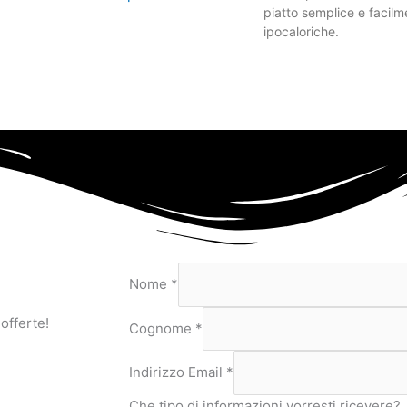
piatto semplice e facilme
ipocaloriche.
Nome
*
 offerte!
Cognome
*
Indirizzo Email
*
Che tipo di informazioni vorresti ricevere?