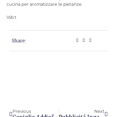
cucina per aromatizzare le pietanze.
Vsb:t
Share:
Precedente
Succ
Previous
Next