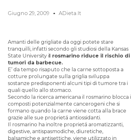
Giugno 29, 2009
ADieta.it
Amanti delle grigliate da oggi potete stare
tranquilli, infatti secondo gli studiosi della Kansas
State University i
l rosmarino riduce il rischio di
tumori da barbecue.
E’ da tempo risaputo che la carne sottoposta a
cotture prolungate sulla griglia sviluppa
sostanze predisponenti alcuni tipi di tumore tra i
quali quello allo stomaco.
Secondo la ricerca americana il rosmarino blocca i
composti potenzialmente cancerogeni che si
formano quando la carne viene cotta alla brace
grazie alle sue proprietá antiossidanti.
Il rosmarino ha inoltre proprietá a
romatizzanti,
digestive, antispasmodiche, diuretiche,
balsamiche e antisettiche, viene utilizzato in