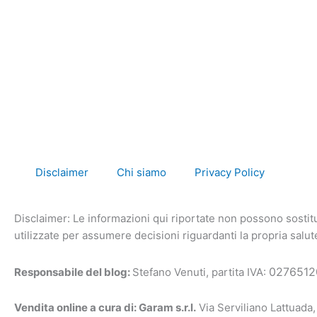
e
t
t
b
t
a
o
e
g
o
r
r
k
a
Disclaimer
Chi siamo
Privacy Policy
-
m
Disclaimer: Le informazioni qui riportate non possono sostitu
f
utilizzate per assumere decisioni riguardanti la propria salu
0276512
Responsabile del blog:
Stefano Venuti, partita IVA:
Vendita online a cura di: Garam s.r.l.
Via Serviliano Lattuada