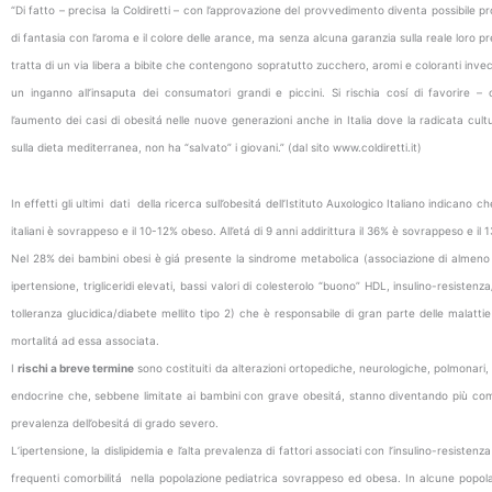
“Di fatto – precisa la Coldiretti – con l’approvazione del provvedimento diventa possibile p
di fantasia con l’aroma e il colore delle arance, ma senza alcuna garanzia sulla reale loro pre
tratta di un via libera a bibite che contengono sopratutto zucchero, aromi e coloranti invec
un inganno all’insaputa dei consumatori grandi e piccini. Si rischia cosí di favorire – c
l’aumento dei casi di obesitá nelle nuove generazioni anche in Italia dove la radicata cul
sulla dieta mediterranea, non ha “salvato” i giovani.” (dal sito www.coldiretti.it)
In effetti gli ultimi dati della ricerca sull’obesitá dell’Istituto Auxologico Italiano indicano 
italiani è sovrappeso e il 10-12% obeso. All’etá di 9 anni addirittura il 36% è sovrappeso e il
Nel 28% dei bambini obesi è giá presente la sindrome metabolica (associazione di almeno t
ipertensione, trigliceridi elevati, bassi valori di colesterolo “buono” HDL, insulino-resistenza
tolleranza glucidica/diabete mellito tipo 2) che è responsabile di gran parte delle malattie
mortalitá ad essa associata.
I
rischi a breve termine
sono costituiti da alterazioni ortopediche, neurologiche, polmonari
endocrine che, sebbene limitate ai bambini con grave obesitá, stanno diventando più com
prevalenza dell’obesitá di grado severo.
L’ipertensione, la dislipidemia e l’alta prevalenza di fattori associati con l’insulino-resistenz
frequenti comorbilitá nella popolazione pediatrica sovrappeso ed obesa. In alcune popolaz