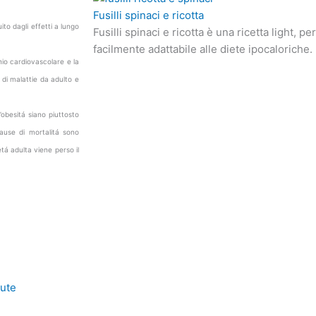
Fusilli spinaci e ricotta
uito dagli effetti a lungo
Fusilli spinaci e ricotta è una ricetta light, 
facilmente adattabile alle diete ipocaloriche.
chio cardiovascolare e la
 di malattie da adulto e
l’obesitá siano piuttosto
cause di mortalitá sono
tá adulta viene perso il
lute