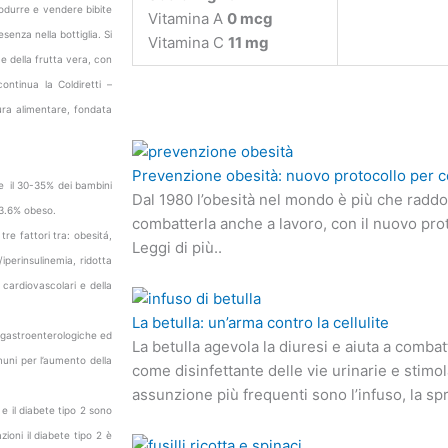
rodurre e vendere bibite
Vitamina A
0 mcg
senza nella bottiglia. Si
Vitamina C
11 mg
e della frutta vera, con
ontinua la Coldiretti –
tura alimentare, fondata
Prevenzione obesità: nuovo protocollo per c
che il 30-35% dei bambini
Dal 1980 l’obesità nel mondo è più che radd
 13.6% obeso.
combatterla anche a lavoro, con il nuovo pro
re fattori tra: obesitá,
Leggi di più..
/iperinsulinemia, ridotta
 cardiovascolari e della
La betulla: un’arma contro la cellulite
, gastroenterologiche ed
La betulla agevola la diuresi e aiuta a combat
uni per l’aumento della
come disinfettante delle vie urinarie e stimo
assunzione più frequenti sono l’infuso, la spr
a e il diabete tipo 2 sono
ioni il diabete tipo 2 è