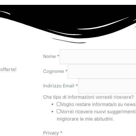
Nome
*
 offerte!
Cognome
*
Indirizzo Email
*
Che tipo di informazioni vorresti ricevere?
Voglio restare informata/o su news 
Vorrei ricevere nuovi suggerimenti,
migliorare le mie abitudini.
Privacy
*