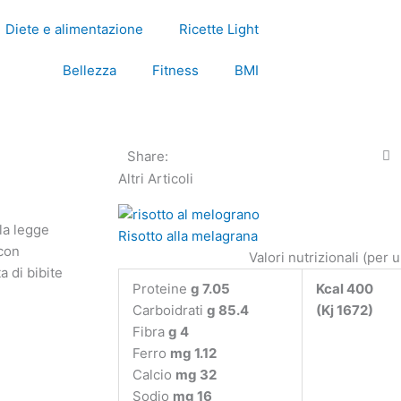
Diete e alimentazione
Ricette Light
Bellezza
Fitness
BMI
Share:
Altri Articoli
 la legge
Risotto alla melagrana
 con
Valori nutrizionali (per 
a di bibite
Proteine
g 7.05
Kcal 400
Carboidrati
g 85.4
(Kj 1672)
Fibra
g 4
Ferro
mg 1.12
Calcio
mg 32
Sodio
mg 16