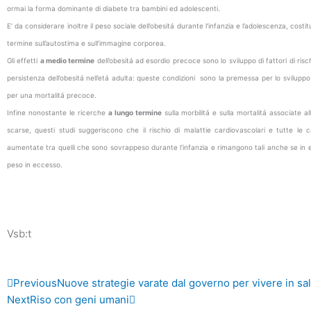
ormai la forma dominante di diabete tra bambini ed adolescenti.
E’ da considerare inoltre il peso sociale dell’obesitá durante l’infanzia e l’adolescenza, costit
termine sull’autostima e sull’immagine corporea.
Gli effetti
a medio termine
dell’obesitá ad esordio precoce sono lo sviluppo di fattori di ris
persistenza dell’obesitá nell’etá adulta: queste condizioni sono la premessa per lo sviluppo
per una mortalitá precoce.
Infine nonostante le ricerche
a lungo termine
sulla morbilitá e sulla mortalitá associate al
scarse, questi studi suggeriscono che il rischio di malattie cardiovascolari e tutte le 
aumentate tra quelli che sono sovrappeso durante l’infanzia e rimangono tali anche se in e
peso in eccesso.
Vsb:t
Precedente
Successivo
Previous
Nuove strategie varate dal governo per vivere in sa
Next
Riso con geni umani