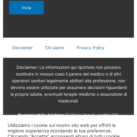
Invia
Disclaimer
Chi siamo
Privacy Policy
Disclaimer: Le informazioni qui riportate non possono
sostituire in nessun caso il parere del medico o di altri
operatori sanitari legalmente abilitati alla professione, non
devono essere utilizzate per assumere decisioni riguardanti
la propria salute, eventuali terapie mediche o assunzione di
medicinali.
Responsabile del blog:
Stefano Venuti, partita IVA:
02765120189
Utilizziamo i cookie sul nostro sito web per offrirti la
migliore esperienza ricordando le tue preferenze.
Vendita online a cura di: Garam s.r.l.
Via Serviliano
Cliccando “Accetta” acconsenti all'uso di tutti i cookie.