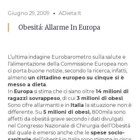
Giugno 29, 2009
ADieta.it
Obesitá: Allarme In Europa
L’ultima indagine Eurobarometro sulla salute e
l’alimentazione della Commissione Europea non
ci porta buone notizie, secondo la ricerca, infatti,
almeno
un cittadino europeo
su cinque si è
messo a dieta
.
In
Europa
si stima che ci siano oltre
14 milioni di
ragazzi sovrappeso
, di cui
3 milioni di obesi
.
Sono cifre allarmanti e in
Italia
la situazione non è
differente. Su
5 milioni di obesi,
800mila sono
affetti da obesitá grave secondo i dati divulgati
nel Congresso Nazionale di Chirurgia dell’Obesitá
dal quale è emerso anche che le
spese socio-
sanitarie
dell’obesitá in Italia sono stimate in circa