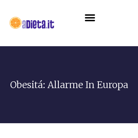
Diete e alimentazione
Obesitá: Allarme In Europa