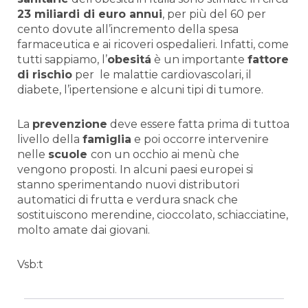
23 miliardi di euro annui
, per più del 60 per
cento dovute all’incremento della spesa
farmaceutica e ai ricoveri ospedalieri. Infatti, come
tutti sappiamo, l’
obesitá
è un importante
fattore
di rischio
per
le malattie cardiovascolari, il
diabete, l’ipertensione e alcuni tipi di tumore.
La
prevenzione
deve essere fatta prima di tuttoa
livello della
famiglia
e poi occorre intervenire
nelle
scuole
con un occhio ai menù che
vengono proposti. In alcuni paesi europei si
stanno sperimentando nuovi distributori
automatici di frutta e verdura snack che
sostituiscono merendine, cioccolato, schiacciatine,
molto amate dai giovani.
Vsb:t