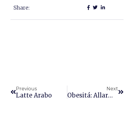
Share:
Precedente
Succ
Previous
Next
Latte Arabo
Obesitá: Allarme In Europa