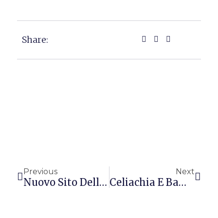
Share:
Precedente
Succ
Previous
Next
Nuovo Sito Della Marca Nordictrack
Celiachia E Bambini