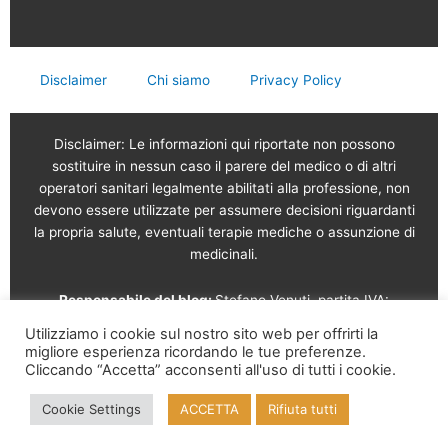
Disclaimer
Chi siamo
Privacy Policy
Disclaimer: Le informazioni qui riportate non possono
sostituire in nessun caso il parere del medico o di altri
operatori sanitari legalmente abilitati alla professione, non
devono essere utilizzate per assumere decisioni riguardanti
la propria salute, eventuali terapie mediche o assunzione di
medicinali.
Responsabile del blog:
Stefano Venuti, partita IVA:
02765120189
Utilizziamo i cookie sul nostro sito web per offrirti la
migliore esperienza ricordando le tue preferenze.
Vendita online a cura di: Garam s.r.l.
Via Serviliano
Cliccando “Accetta” acconsenti all'uso di tutti i cookie.
Lattuada, 16 – 20135 Milano – Tel. 02 56568491 – Part. IVA
Cookie Settings
ACCETTA
Rifiuta tutti
09995210961 – REA MI-2126817