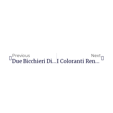
Precedente
Succ
Previous
Next
Due Bicchieri Di Vino Al Giorno Migliorano Al Memoria
I Coloranti Rendono I Bambini Iperattivi?