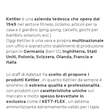
Kettler
è una
azienda tedesca che opera dal
1949
nel settore fitness, ciclismo, articoli per la
casa e il giardino (ping-pong, calcetti, giochi per
bambini, solarium, ecc.).
Oggi Kettler è una vera e propria
multinazionale
con uffici e soprattutto stabilimenti di produzione
propri in
Germania
(ben 12),
Inghilterra, Stati
Uniti, Polonia, Svizzera, Olanda, Francia e
Italia
.
Lo staff di Adieta.it ha
scelto di proporre i
prodotti Kettler
, in quanto Kettler da sempre è
sinonimo di
estrema qualità e professionalità
,
con prodotti con
caratteristiche uniche
sul
mercato e molto
spesso brevettate in
esclusiva
come il
KETT-FLEX
, un sistema
ammortizzante estremamente valido per i tapis