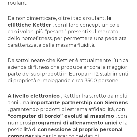
roulant.
Da non dimenticare, oltre i tapis roulant,
le
ellittiche Kettler
, con il loro concept unico e
con i volani più “pesanti” presenti sul mercato
dello homefitness, per permettere una pedalata
caratterizzata dalla massima fluidità.
Da sottolineare che Kettler è attualmente l’unica
azienda di fitness che produce ancora la maggior
parte dei suoi prodotti in Europa in 12 stabilimenti
di proprietà e impiegando circa 3500 persone.
A livello elettronico
, Kettler ha stretto da molti
anni una
importante partnership con Siemens
, garantendo prodotti di estrema affidabilità, con
“computer di bordo” evoluti al massimo
, con
numerosi
programmi di allenamento unici
e la
possibilità di
connessione al proprio personal
computer
sia per lo scarico dei dati di