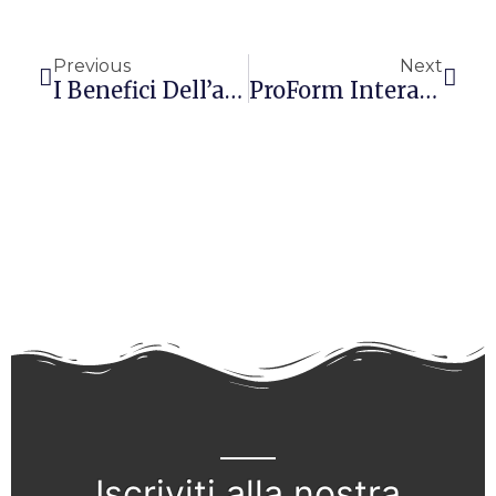
Precedente
Succ
Previous
Next
I Benefici Dell’attività Fisica (parte II)
ProForm Interactive Trainer
Iscriviti alla nostra