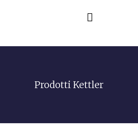
Diete e alimentazione
Prodotti Kettler