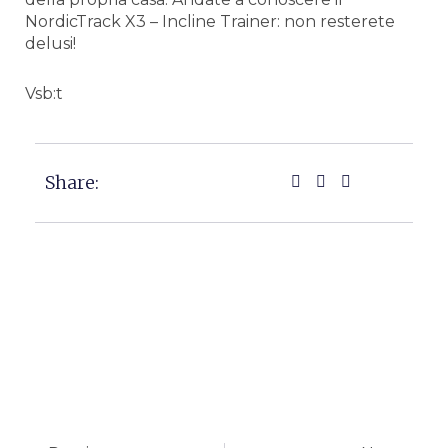
NordicTrack X3 – Incline Trainer: non resterete
delusi!
Vsb:t
Share:
Precedente
Succ