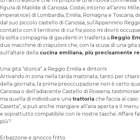
un altro editore che mi propone una nuova commessa: u
figura di Matilde di Canossa. Costei, intorno all’anno Mille
imperatrice) di Lombardia, Emilia, Romagna e Toscana, d
dal suo piccolo castello di Canossa, sul’Appennino Reggi
contatto con il territorio di cui fra poco mi dovrò occupar
la solita compagnia di gaudenti in trasferta a
Reggio Emi
due macchine di crapuloni che, con la scusa di una gita s
sull’altare della
cucina emiliana, più precisamente r
Una gita “storica” a Reggio Emilia e dintorni
Arrivando in zona nella tarda mattinata, tanto per chiari
della giornata, la prima preoccupazione non è certo quella
Canossa o dell’adiacente Castello di Rossena, testimonia
ma quella di individuare una
trattoria
che faccia al caso 
Casetta”, si può anche mangiare all’aria aperta e il men
e soprattutto compatibile con le nostre tasche. Affare fat
più?
Erbazzone e gnocco fritto