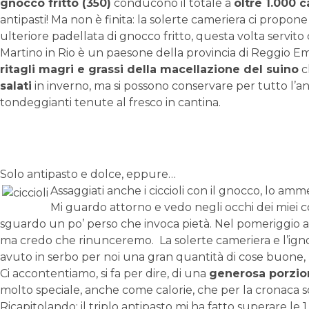
gnocco fritto (350)
conducono il totale a
oltre 1.000 c
antipasti! Ma non è finita: la solerte cameriera ci propon
ulteriore padellata di gnocco fritto, questa volta servito c
Martino in Rio è un paesone della provincia di Reggio Emi
ritagli magri e grassi della macellazione del suino
c
salati
in inverno, ma si possono conservare per tutto l’an
tondeggianti tenute al fresco in cantina.
Solo antipasto e dolce, eppure…
Assaggiati anche i ciccioli con il gnocco, lo amme
Mi guardo attorno e vedo negli occhi dei miei
sguardo un po’ perso che invoca pietà. Nel pomeriggio av
ma credo che rinunceremo. La solerte cameriera e l’ign
avuto in serbo per noi una gran quantità di cose buone,
Ci accontentiamo, si fa per dire, di una
generosa porzion
molto speciale, anche come calorie, che per la cronaca 
Ricapitolando: il triplo antipasto mi ha fatto superare le 