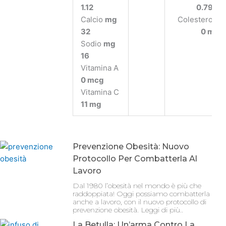
1.12
0.79 g
Calcio
mg
Colesterolo
32
0 mg
Sodio
mg
16
Vitamina A
0 mcg
Vitamina C
11 mg
Prevenzione Obesità: Nuovo
Protocollo Per Combatterla Al
Lavoro
Dal 1980 l’obesità nel mondo è più che
raddoppiata! Oggi possiamo combatterla
anche a lavoro, con il nuovo protocollo di
prevenzione obesità. Leggi di più..
La Betulla: Un’arma Contro La