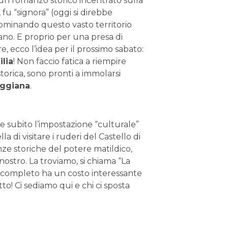
n romanzo storico incentrato sulla
, fu “signora” (oggi si direbbe
ominando questo vasto territorio
ano. E proprio per una presa di
e, ecco l’idea per il prossimo sabato:
lia
! Non faccio fatica a riempire
torica, sono pronti a immolarsi
eggiana
.
re subito l’impostazione “culturale”
 di visitare i ruderi del Castello di
nze storiche del potere matildico,
nostro. La troviamo, si chiama “La
u completo ha un costo interessante
to! Ci sediamo qui e chi ci sposta