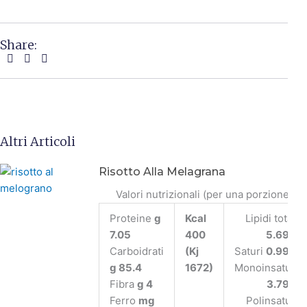
Share:
Altri Articoli
Risotto Alla Melagrana
Valori nutrizionali (per una porzione)
Proteine
g
Kcal
Lipidi totali
7.05
400
5.69 g
Carboidrati
(Kj
Saturi
0.99 g
g 85.4
1672)
Monoinsaturi
Fibra
g 4
3.79 g
Ferro
mg
Polinsaturi