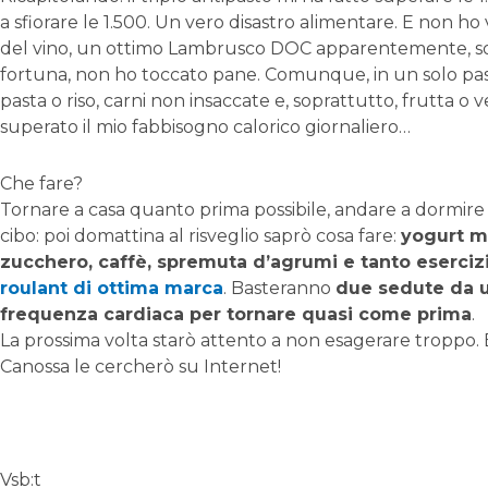
a sfiorare le 1.500. Un vero disastro alimentare. E non h
del vino, un ottimo Lambrusco DOC apparentemente, s
fortuna, non ho toccato pane. Comunque, in un solo 
pasta o riso, carni non insaccate e, soprattutto, frutta o 
superato il mio fabbisogno calorico giornaliero…
Che fare?
Tornare a casa quanto prima possibile, andare a dormire
cibo: poi domattina al risveglio saprò cosa fare:
yogurt m
zucchero, caffè, spremuta d’agrumi e tanto esercizi
roulant di ottima marca
. Basteranno
due sedute da u
frequenza cardiaca per tornare quasi come prima
.
La prossima volta starò attento a non esagerare troppo. E
Canossa le cercherò su Internet!
Vsb:t