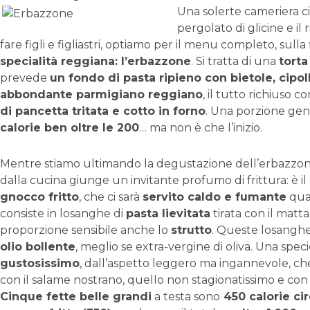
Una solerte cameriera c
pergolato di glicine e il
fare figli e figliastri, optiamo per il menu completo, sulla 
specialità reggiana: l’erbazzone
. Si tratta di una
torta
prevede
un fondo di pasta ripieno con bietole, cipol
abbondante parmigiano reggiano
, il tutto richiuso c
di pancetta tritata e cotto in forno
. Una porzione gene
calorie ben oltre le 200
… ma non è che l’inizio.
Mentre stiamo ultimando la degustazione dell’erbazzon
dalla cucina giunge un invitante profumo di frittura: è il
gnocco fritto
, che ci sarà
servito caldo e fumante
qual
consiste in losanghe di
pasta lievitata
tirata con il matta
proporzione sensibile anche lo
strutto
. Queste losangh
olio bollente
, meglio se extra-vergine di oliva. Una speci
gustosissimo
, dall’aspetto leggero ma ingannevole, ch
con il salame nostrano, quello non stagionatissimo e con 
Cinque fette belle grandi
a testa sono
450 calorie ci