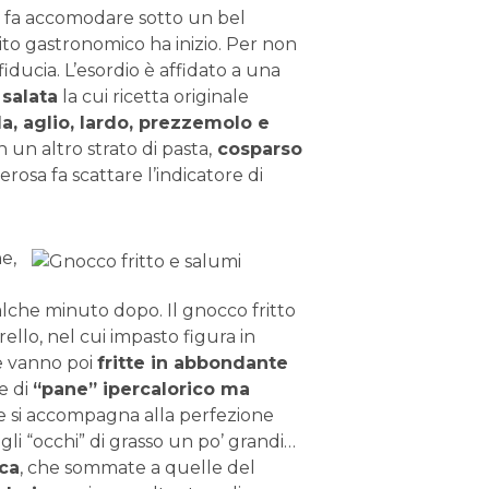
i fa accomodare sotto un bel
 rito gastronomico ha inizio. Per non
fiducia. L’esordio è affidato a una
 salata
la cui ricetta originale
la, aglio, lardo, prezzemolo e
on un altro strato di pasta,
cosparso
rosa fa scattare l’indicatore di
e,
che minuto dopo. Il gnocco fritto
rello, nel cui impasto figura in
e vanno poi
fritte in abbondante
e di
“pane” ipercalorico ma
e si accompagna alla perfezione
gli “occhi” di grasso un po’ grandi…
rca
, che sommate a quelle del