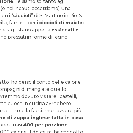
alorie
… e siamo soltanto agli
e (e noi incauti accettiamo) una
on i “
ciccioli
” di S. Martino in Rio. S.
lia, famoso per i
ciccioli di maiale:
he si gustano appena
essiccati e
no pressati in forme di legno
tto: ho perso il conto delle calorie.
 compagni di mangiate quello
remmo dovuto visitare i castelli,
oto cuoco in cucina avrebbero
 ma non ce la facciamo davvero più.
e di zuppa inglese fatta in casa
:
sono quasi
400 per porzione
.
1.000 calorie, il dolce mi ha condotto