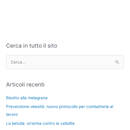
Cerca in tutto il sito
C
A
a
r
t
c
C
e
h
e
g
i
r
Articoli recenti
o
v
c
r
i
a
Risotto alla melagrana
i
:
Prevenzione obesità: nuovo protocollo per combatterla al
e
lavoro
La betulla: un’arma contro la cellulite