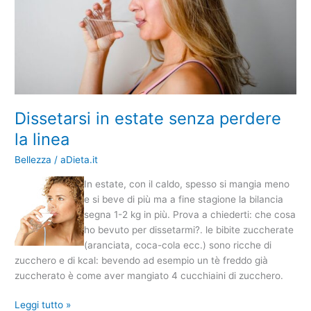
linea
Dissetarsi in estate senza perdere
la linea
Bellezza
/
aDieta.it
In estate, con il caldo, spesso si mangia meno
e si beve di più ma a fine stagione la bilancia
segna 1-2 kg in più. Prova a chiederti: che cosa
ho bevuto per dissetarmi?. le bibite zuccherate
(aranciata, coca-cola ecc.) sono ricche di
zucchero e di kcal: bevendo ad esempio un tè freddo già
zuccherato è come aver mangiato 4 cucchiaini di zucchero.
Leggi tutto »