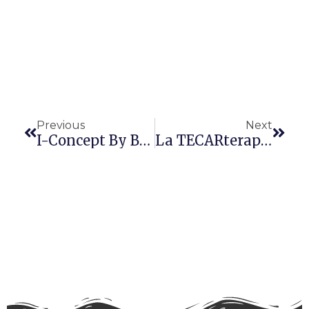
Precedente
Succ
Previous
Next
I-Concept By BH Fitness
La TECARterapia