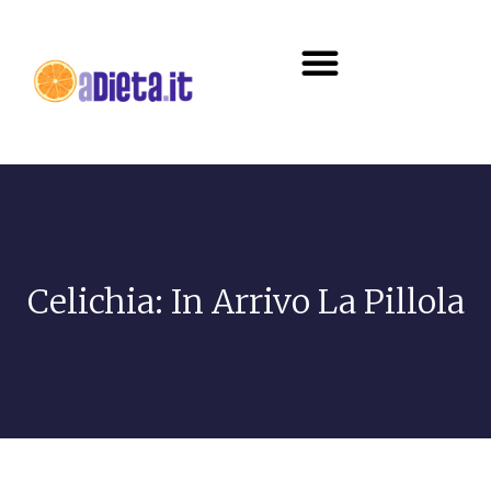
Diete e alimentazione
Celichia: In Arrivo La Pillola