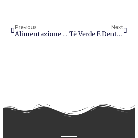
Precedente
Succ
Previous
Next
Alimentazione Sana, Equilibrata E Rivolta Al Risparmio.
Tè Verde E Denti Sani