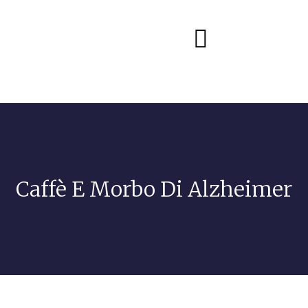
Diete e alimentazione
Caffè E Morbo Di Alzheimer