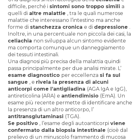
difficile, perché i
sintomi sono troppo simili
a
quelli di
altre malattie
, tra le quali numerose
malattie che interessano l’intestino ma anche
forme di
stanchezza cronica
e di
depressione
.
Inoltre, in una percentuale non piccola dei casi, la
celiachia
non sviluppa alcun sintomo evidente
ma comporta comunque un danneggiamento
dei tessuti intestinali.
Una diagnosi più precisa della malattia quindi
passa principalmente per due analisi mirate. L’
esame diagnostico
per eccellenza
si fa sul
sangue
, e
rivela la presenza di alcuni
anticorpi come l’antigliadina
(AGA IgA e IgG),
antireticolina (ARA) e
antiendimisio
(EmA). Un
esame più recente permette di identificare anche
la presenza di un altro anticorpo, l’
antitransglutaminasi
(TGA).
Se positivo
, l’esame degli autoanticorpi
viene
confermato dalla biopsia intestinale
(cioè dal
prelievo di un minuscolo frammento di mucosa