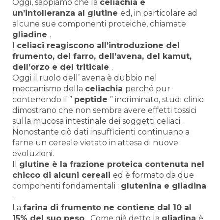
Oggi, sappiamo che la
celiachia
è
un’intolleranza al
glutine
ed, in particolare ad
alcune sue componenti proteiche, chiamate
gliadine
.
I
celiaci
reagiscono all’introduzione del
frumento, del farro, dell’avena, del kamut,
dell’orzo e del triticale
.
Oggi il ruolo dell’ avena è dubbio nel
meccanismo della
celiachia
perché pur
contenendo il ”
peptide
” incriminato, studi clinici
dimostrano che non sembra avere effetti tossici
sulla mucosa intestinale dei soggetti celiaci.
Nonostante ciò dati insufficienti continuano a
farne un cereale vietato in attesa di nuove
evoluzioni.
Il
glutine
è la frazione proteica contenuta nel
chicco di alcuni cereali
ed è formato da due
componenti fondamentali :
glutenina e gliadina
.
La
farina di frumento ne contiene dal 10 al
15% del suo peso
. Come già detto la
gliadina
è