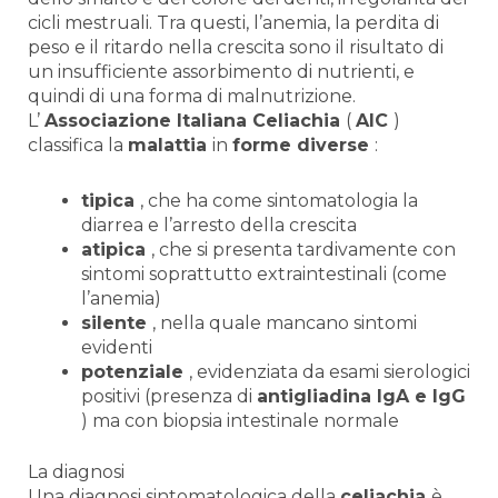
cicli mestruali. Tra questi, l’anemia, la perdita di
peso e il ritardo nella crescita sono il risultato di
un insufficiente assorbimento di nutrienti, e
quindi di una forma di malnutrizione.
L’
Associazione Italiana
Celiachia
(
AIC
)
classifica la
malattia
in
forme diverse
:
tipica
, che ha come sintomatologia la
diarrea e l’arresto della crescita
atipica
, che si presenta tardivamente con
sintomi soprattutto extraintestinali (come
l’anemia)
silente
, nella quale mancano sintomi
evidenti
potenziale
, evidenziata da esami sierologici
positivi (presenza di
antigliadina IgA e IgG
) ma con biopsia intestinale normale
La diagnosi
Una diagnosi sintomatologica della
celiachia
è