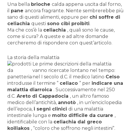
Una bella
brioche
calda appena uscita dal forno,
il
pane
ancora fragrante. Niente sembrerebbe più
sano di questi alimenti, eppure per
chi soffre di
celiachia
questi
sono cibi proibiti
.
Ma che cos’è la
celiachia
, quali sono le cause,
come si cura? A queste e ad altre domande
cercheremo di rispondere con quest’articolo.
La storia della malattia
Le prime descrizioni della malattia
vanno ricercate lontano nel tempo:
nel I secolo d.C. il medico latino
Celso
introdusse il termine ”
celiaco
” per
indicare una
malattia diarroica
. Successivamente nel 250
d.C.
Areto di Cappadocia
, un altro famoso
medico dell’antichità,
annotò
, in un’enciclopedia
dell’epoca,
i segni clinici
di una malattia
intestinale lunga e
molto difficile da curare
,
identificabile con la
celiachia dal greco
koiliakos
, “coloro che soffrono negli intestini”.