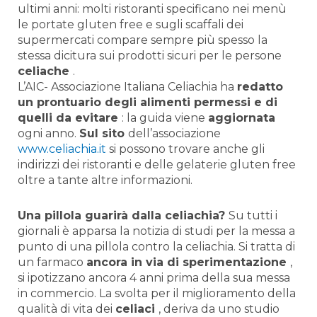
ultimi anni: molti ristoranti specificano nei menù
le portate gluten free e sugli scaffali dei
supermercati compare sempre più spesso la
stessa dicitura sui prodotti sicuri per le persone
celiache
.
L’AIC- Associazione Italiana Celiachia ha
redatto
un prontuario degli alimenti permessi e di
quelli da evitare
: la guida viene
aggiornata
ogni anno.
Sul sito
dell’associazione
www.celiachia.it
si possono trovare anche gli
indirizzi dei ristoranti e delle gelaterie gluten free
oltre a tante altre informazioni.
Una pillola guarirà dalla celiachia?
Su tutti i
giornali è apparsa la notizia di studi per la messa a
punto di una pillola contro la celiachia. Si tratta di
un farmaco
ancora in via di sperimentazione
,
si ipotizzano ancora 4 anni prima della sua messa
in commercio. La svolta per il miglioramento della
qualità di vita dei
celiaci
, deriva da uno studio