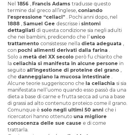
Nel
1856
,
Francis Adams
tradusse questo
termine dal greco all’inglese,
coniando
l’espressione
“celiaci”
. Pochi anni dopo, nel
1888
,
Samuel Gee
descrisse i
sintomi
dettagliati
di questa condizione sia negli adulti
che nei bambini, predicendo che l’
unico
trattamento
consistesse nella
dieta adeguata
,
con
pochi alimenti derivati dalla farina
.
Solo a
metà del XX secolo
però fu chiarito che
la
celiachia
si manifesta in alcune persone
in
seguito
all’ingestione di proteine del grano
,
che
danneggiano la mucosa intestinale
.
Alcune teorie suggeriscono che
la celiachia
si sia
manifestata nell’uomo quando esso passò da una
dieta a base di carne e frutta secca ad una a base
di grassi ad alto contenuto proteico come il grano.
Comunque è
solo negli ultimi 50 anni
che i
ricercatori hanno ottenuto
una migliore
conoscenza delle sue cause
e di come
trattarla.