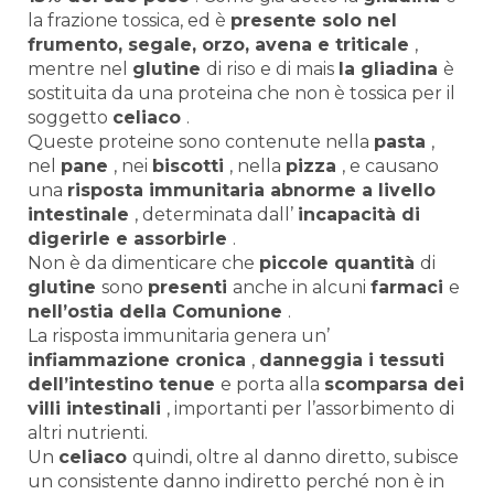
la frazione tossica, ed è
presente solo nel
frumento, segale, orzo, avena e triticale
,
mentre nel
glutine
di riso e di mais
la gliadina
è
sostituita da una proteina che non è tossica per il
soggetto
celiaco
.
Queste proteine sono contenute nella
pasta
,
nel
pane
, nei
biscotti
, nella
pizza
, e causano
una
risposta immunitaria abnorme a livello
intestinale
, determinata dall’
incapacità di
digerirle e assorbirle
.
Non è da dimenticare che
piccole quantità
di
glutine
sono
presenti
anche in alcuni
farmaci
e
nell’ostia della Comunione
.
La risposta immunitaria genera un’
infiammazione cronica
,
danneggia i tessuti
dell’intestino tenue
e porta alla
scomparsa dei
villi intestinali
, importanti per l’assorbimento di
altri nutrienti.
Un
celiaco
quindi, oltre al danno diretto, subisce
un consistente danno indiretto perché non è in