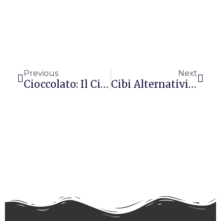
Precedente
Succ
Previous
Next
Cioccolato: Il Cibo Degli Dei
Cibi Alternativi: Le Alghe