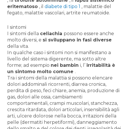
, la
tiroidite autoimmune
, il
lupus sistemico
eritematoso
, il
diabete di tipo 1
, malattie del
fegato, malattie vascolari, artrite reumatoide.
I sintomi
I sintomi della
celiachia
possono essere anche
molto diversi, e
si sviluppano in fasi diverse
della vita.
In qualche caso i sintomi non si manifestano a
livello del sistema digerente, ma sotto altre
forme; ad esempio
nei bambin
i, l’
irritabilità è
un sintomo molto comune
.
Tra i sintomi della malattia si possono elencare
dolori addominali ricorrenti, diarrea cronica,
perdita di peso, feci chiare, anemia, produzione di
gas, dolori alle ossa, cambiamenti
comportamentali, crampi muscolari, stanchezza,
crescita ritardata, dolori articolari, insensibilità agli
arti, ulcere dolorose nella bocca, irritazioni della
pelle (dermatiti herpetiformi), danneggiamento
dello smalto e del colore dei denti, irregolarità dei