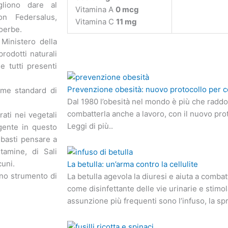
gliono dare al
Vitamina A
0 mcg
on Federsalus,
Vitamina C
11 mg
soerbe.
 Ministero della
prodotti naturali
e tutti presenti
Prevenzione obesità: nuovo protocollo per c
ome standard di
Dal 1980 l’obesità nel mondo è più che radd
combatterla anche a lavoro, con il nuovo pro
rati nei vegetali
Leggi di più..
igente in questo
, basti pensare a
tamine, di Sali
cuni.
La betulla: un’arma contro la cellulite
o strumento di
La betulla agevola la diuresi e aiuta a combat
come disinfettante delle vie urinarie e stimo
assunzione più frequenti sono l’infuso, la spr