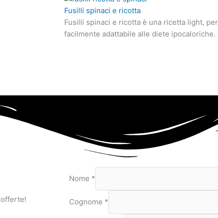
Fusilli spinaci e ricotta
Fusilli spinaci e ricotta è una ricetta light, 
facilmente adattabile alle diete ipocaloriche.
Nome
*
 offerte!
Cognome
*