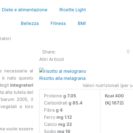
Diete e alimentazione
Ricette Light
Bellezza
Fitness
BMI
ratori
Share:
Altri Articoli
e necessarie al
no è nato questo
Risotto alla melagrana
degli
integratori
Valori nutrizionali (per 
a alla tutela del
Proteine
g 7.05
Kcal 400
barum 2005, il
Carboidrati
g 85.4
(Kj 1672)
vegetali e loro
Fibra
g 4
Ferro
mg 1.12
Calcio
mg 32
 ma vuole essere
Sodio
mg 16