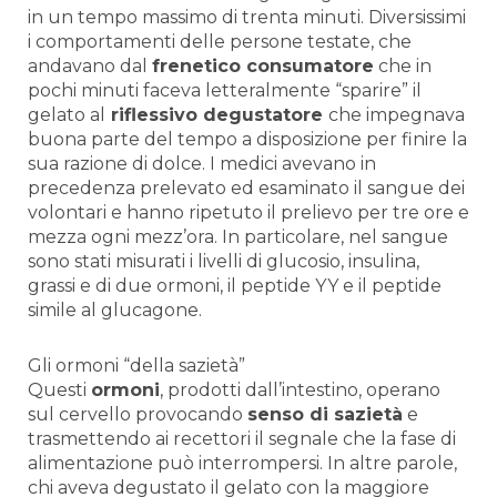
in un tempo massimo di trenta minuti. Diversissimi
i comportamenti delle persone testate, che
andavano dal
frenetico consumatore
che in
pochi minuti faceva letteralmente “sparire” il
gelato al
riflessivo degustatore
che impegnava
buona parte del tempo a disposizione per finire la
sua razione di dolce. I medici avevano in
precedenza prelevato ed esaminato il sangue dei
volontari e hanno ripetuto il prelievo per tre ore e
mezza ogni mezz’ora. In particolare, nel sangue
sono stati misurati i livelli di glucosio, insulina,
grassi e di due ormoni, il peptide YY e il peptide
simile al glucagone.
Gli ormoni “della sazietà”
Questi
ormoni
, prodotti dall’intestino, operano
sul cervello provocando
senso di sazietà
e
trasmettendo ai recettori il segnale che la fase di
alimentazione può interrompersi. In altre parole,
chi aveva degustato il gelato con la maggiore