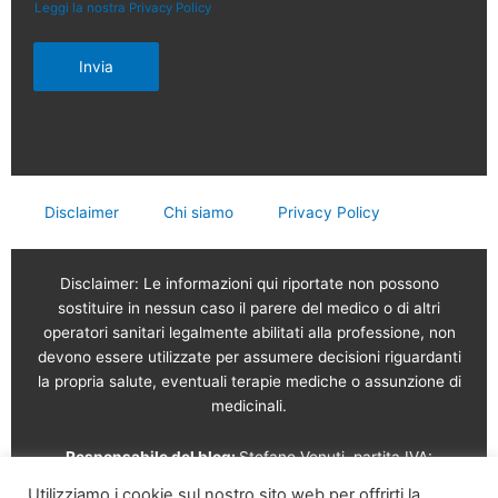
Leggi la nostra Privacy Policy
Invia
Disclaimer
Chi siamo
Privacy Policy
Disclaimer: Le informazioni qui riportate non possono
sostituire in nessun caso il parere del medico o di altri
operatori sanitari legalmente abilitati alla professione, non
devono essere utilizzate per assumere decisioni riguardanti
la propria salute, eventuali terapie mediche o assunzione di
medicinali.
Responsabile del blog:
Stefano Venuti, partita IVA:
02765120189
Utilizziamo i cookie sul nostro sito web per offrirti la