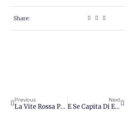
Share:
Precedente
Succ
Previous
Next
La Vite Rossa Per Combattere La Cellulite
E Se Capita Di Esagerare? Consigli Per Dimagrire – Parte VI