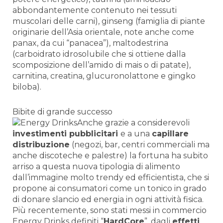
abbondantemente contenuto nei tessuti
muscolari delle carni), ginseng (famiglia di piante
originarie dell’Asia orientale, note anche come
panax, da cui “panacea”), maltodestrina
(carboidrato idrosolubile che si ottiene dalla
scomposizione dell’amido di mais o di patate),
carnitina, creatina, glucuronolattone e gingko
biloba).
Bibite di grande successo
Anche grazie a considerevoli
investimenti pubblicitari
e a una
capillare
distribuzione
(negozi, bar, centri commerciali ma
anche discoteche e palestre) la fortuna ha subito
arriso a questa nuova tipologia di alimento
dall’immagine molto trendy ed efficientista, che si
propone ai consumatori come un tonico in grado
di donare slancio ed energia in ogni attività fisica.
Più recentemente, sono stati messi in commercio
Energy Drinks definiti “
HardCore
”, dagli
effetti