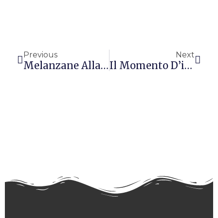
Precedente
Succ
Previous
Next
Melanzane Alla Parmigiana
Il Momento D’inerzia Di Un Volano