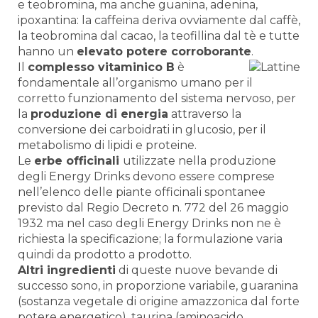
e teobromina, ma anche guanina, adenina,
ipoxantina: la caffeina deriva ovviamente dal caffè,
la teobromina dal cacao, la teofillina dal tè e tutte
hanno un
elevato potere corroborante
.
Il
complesso vitaminico B
è
fondamentale all’organismo umano per il
corretto funzionamento del sistema nervoso, per
la
produzione di energia
attraverso la
conversione dei carboidrati in glucosio, per il
metabolismo di lipidi e proteine.
Le
erbe officinali
utilizzate nella produzione
degli Energy Drinks devono essere comprese
nell’elenco delle piante officinali spontanee
previsto dal Regio Decreto n. 772 del 26 maggio
1932 ma nel caso degli Energy Drinks non ne è
richiesta la specificazione; la formulazione varia
quindi da prodotto a prodotto.
Altri ingredienti
di queste nuove bevande di
successo sono, in proporzione variabile, guaranina
(sostanza vegetale di origine amazzonica dal forte
potere energetico), taurina (aminoacido