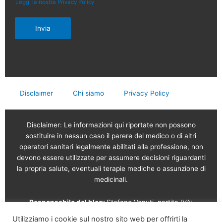
Leggi la nostra Privacy Policy
Invia
Disclaimer
Chi siamo
Privacy Policy
Disclaimer: Le informazioni qui riportate non possono
sostituire in nessun caso il parere del medico o di altri
operatori sanitari legalmente abilitati alla professione, non
devono essere utilizzate per assumere decisioni riguardanti
la propria salute, eventuali terapie mediche o assunzione di
medicinali.
Responsabile del blog:
Stefano Venuti, partita IVA:
02765120189
Utilizziamo i cookie sul nostro sito web per offrirti la