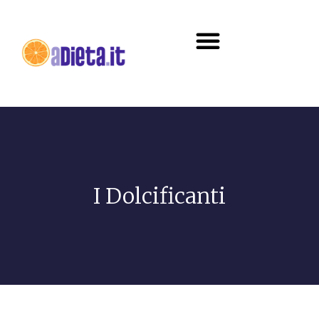
Diete e alimentazione
I Dolcificanti