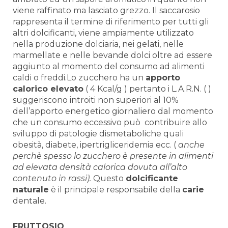
viene raffinato ma lasciato grezzo. Il saccarosio
rappresenta il termine di riferimento per tutti gli
altri dolcificanti, viene ampiamente utilizzato
nella produzione dolciaria, nei gelati, nelle
marmellate e nelle bevande dolci oltre ad essere
aggiunto al momento del consumo ad alimenti
caldi o freddi.Lo zucchero ha un
apporto
calorico elevato
( 4 Kcal/g ) pertanto i L.A.R.N. ( )
suggeriscono introiti non superiori al 10%
dell’apporto energetico giornaliero dal momento
che un consumo eccessivo può contribuire allo
sviluppo di patologie dismetaboliche quali
obesità, diabete, ipertrigliceridemia ecc. (
anche
perchè spesso lo zucchero è presente in alimenti
ad elevata densità calorica dovuta all’alto
contenuto in rassi).
Questo
dolcificante
naturale
è il principale responsabile della
carie
dentale.
FRUTTOSIO