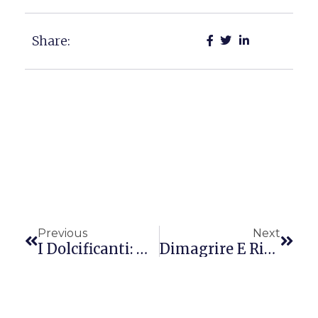
Share:
Precedente
Succ
Previous
Next
I Dolcificanti: Gli Edulcoranti Sintetici
Dimagrire E Riprendere La Linea Dopo Il Parto