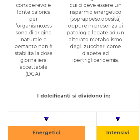
considerevole
cui ci deve essere un
fonte calorica
risparmio energetico
per
(soprappeso,obesità)
l’organismo;essi
oppure in presenza di
sono di origine
patologie legate ad un
naturale e
alterato metabolismo
pertanto non è
degli zuccheri come
stabilita la dose
diabete ed
giornaliera
ipertrigliceridemia.
accettabile
(DGA)
I dolcificanti si dividono in:
Energetici
Intensivi