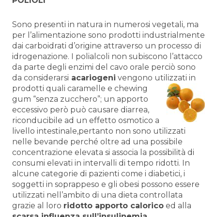
POLIOLI
Sono presenti in natura in numerosi vegetali, ma
per l’alimentazione sono prodotti industrialmente
dai carboidrati d’origine attraverso un processo di
idrogenazione. I polialcoli non subiscono l’attacco
da parte degli enzimi del cavo orale perciò sono
da considerarsi
acariogeni
vengono util
izzati in
prodotti quali caramelle e chewing
gum “senza zucchero”; un apporto
eccessivo però può causare diarrea,
riconducibile ad un effetto osmotico a
livello intestinale,pertanto non sono utilizzati
nelle bevande perché oltre ad una possibile
concentrazione elevata si associa la possibilità di
consumi elevati in intervalli di tempo ridotti. In
alcune categorie di pazienti come i diabetici, i
soggetti in soprappeso e gli obesi possono essere
utilizzati nell’ambito di una dieta controllata
grazie al loro
ridotto apporto calorico
ed alla
scarsa influenza sull’insulinemia
.