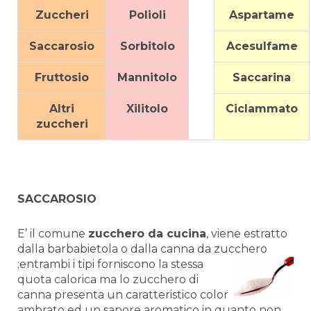
Zuccheri
Polioli
Aspartame
Saccarosio
Sorbitolo
Acesulfame
Fruttosio
Mannitolo
Saccarina
Altri
Xilitolo
Ciclammato
zuccheri
SACCAROSIO
E’ il comune
zucchero da cucina
, viene estratto
dalla barbabietola o dalla canna da zucchero
;entrambi i tipi forniscono la stessa
quota calorica ma lo zucchero di
canna presenta un caratteristico color
ambrato ed un sapore aromatico in quanto non