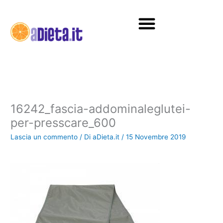
Vai
al
contenuto
Diete e alimentazione
16242_fascia-addominaleglutei-
per-presscare_600
Lascia un commento
/ Di
aDieta.it
/
15 Novembre 2019