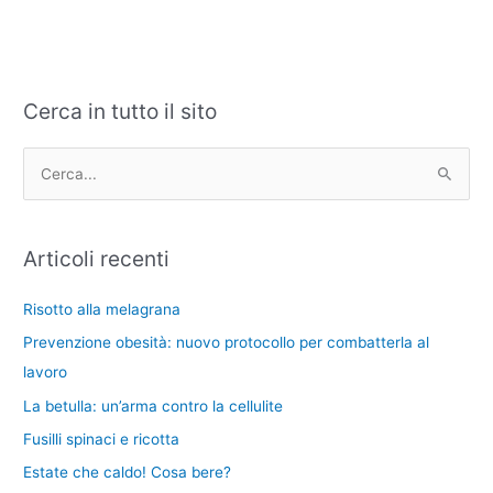
Cerca in tutto il sito
C
A
a
r
t
c
C
e
h
e
g
i
r
Articoli recenti
o
v
c
r
i
a
Risotto alla melagrana
i
:
Prevenzione obesità: nuovo protocollo per combatterla al
e
lavoro
La betulla: un’arma contro la cellulite
Fusilli spinaci e ricotta
Estate che caldo! Cosa bere?